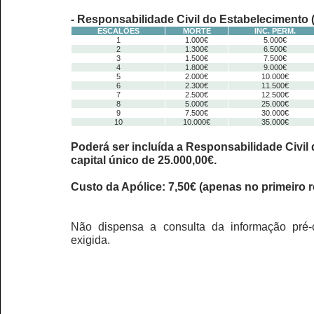
- Responsabilidade Civil do Estabelecimento 
ESCALÕES
MORTE
INC. PERM.
1
1.000€
5.000€
2
1.300€
6.500€
3
1.500€
7.500€
4
1.800€
9.000€
5
2.000€
10.000€
6
2.300€
11.500€
7
2.500€
12.500€
8
5.000€
25.000€
9
7.500€
30.000€
10
10.000€
35.000€
Poderá ser incluída a Responsabilidade Civil
capital único de 25.000,00€.
Custo da Apólice: 7,50€ (apenas no primeiro r
Não dispensa a consulta da informação pré-c
exigida.