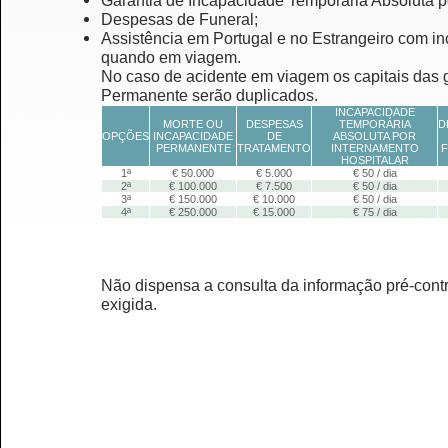
Garantia de Incapacidade Temporária Absoluta po
Despesas de Funeral;
Assistência em Portugal e no Estrangeiro com i
quando em viagem.
No caso de acidente em viagem os capitais das 
Permanente serão duplicados.
INCAPACIDADE
MORTE OU
DESPESAS
TEMPORÁRIA
D
OPÇÕES
INCAPACIDADE
DE
ABSOLUTA POR
PERMANENTE
TRATAMENTO
INTERNAMENTO
HOSPITALAR
1ª
€ 50.000
€ 5.000
€ 50 / dia
2ª
€ 100.000
€ 7.500
€ 50 / dia
3ª
€ 150.000
€ 10.000
€ 50 / dia
4ª
€ 250.000
€ 15.000
€ 75 / dia
Não dispensa a consulta da informação pré-contr
exigida.