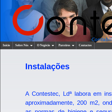
Início
Sobre Nós
O Negócio
Parceiros
Contactos
Instalações
A Contestec, Ldª labora em ins
aproximadamente, 200 m2, ond
as normas de higiene e segur