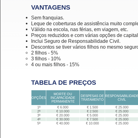
VANTAGENS
Sem franquias.
Leque de coberturas de assistência muito comp
Válido na escola, nas férias, em viagem, etc.
Preços reduzidos e com várias opções de capit
Inclui Seguro de Responsabilidade Civil.
Descontos se tiver vários filhos no mesmo segur
2 filhos - 5%
3 filhos - 10%
4 ou mais filhos - 15%
TABELA DE PREÇOS
MORTE OU
DESPESAS DE
RESPONSABILIDAD
OPÇÕES
INCAPACIDADE
TRATAMENTO
CIVIL
PERMANENTE
1ª
€ 6.000
€ 1.500
€ 25.000
2ª
€ 10.000
€ 2.500
€ 25.000
3ª
€ 20.000
€ 5.000
€ 25.000
4ª
€ 30.000
€ 7.500
€ 25.000
5ª
€ 40.000
€ 10.000
€ 25.000