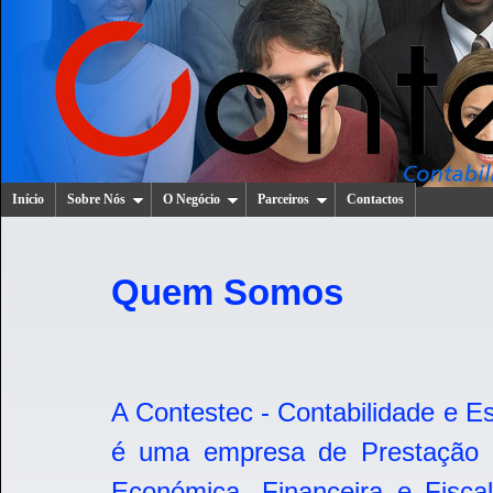
Início
Sobre Nós
O Negócio
Parceiros
Contactos
Quem Somos
A Contestec - Contabilidade e E
é uma empresa de Prestação 
Económica, Financeira e Fisca